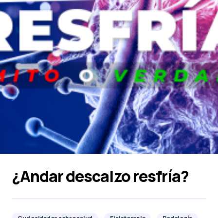
¿Andar descalzo resfría?