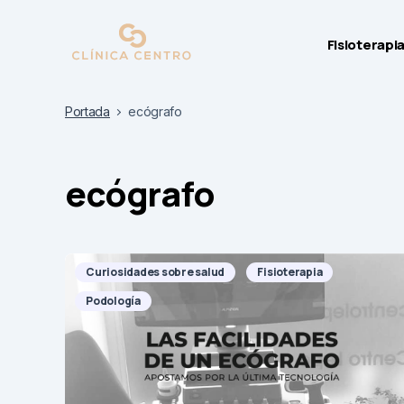
Fisioterapi
Portada
ecógrafo
ecógrafo
Curiosidades sobre salud
Fisioterapia
Podología