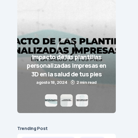
Impacto de las plantillas
personalizadas impresas en
La i
3D en la salud de tus pies
agosto 18, 2024
2 min read
Trending Post